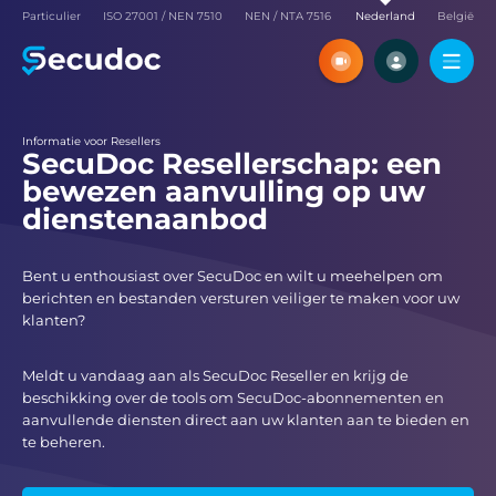
Particulier
ISO 27001 / NEN 7510
NEN / NTA 7516
Nederland
België
Ontdek SecuDoc tijdens een
Maak een volledig f
virtuele meeting met ons
SecuDoc-account aa
zelf alle functies
Live-demo plannen
Probeer he
Informatie voor Resellers
SecuDoc Resellerschap: een
bewezen aanvulling op uw
dienstenaanbod
Bent u enthousiast over SecuDoc en wilt u meehelpen om
berichten en bestanden versturen veiliger te maken voor uw
klanten?
Meldt u vandaag aan als SecuDoc Reseller en krijg de
beschikking over de tools om SecuDoc-abonnementen en
aanvullende diensten direct aan uw klanten aan te bieden en
te beheren.