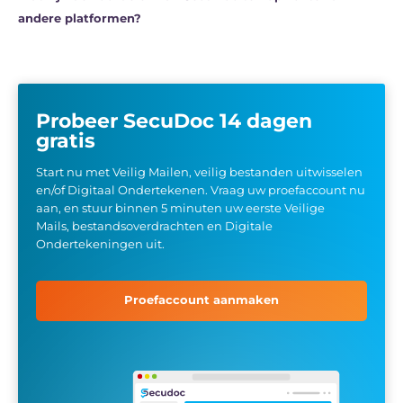
andere platformen?
Probeer SecuDoc 14 dagen
gratis
Start nu met Veilig Mailen, veilig bestanden uitwisselen
en/of Digitaal Ondertekenen. Vraag uw proefaccount nu
aan, en stuur binnen 5 minuten uw eerste Veilige
Mails, bestandsoverdrachten en Digitale
Ondertekeningen uit.
Proefaccount aanmaken