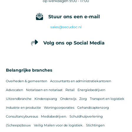
op werkdagen 9:00 - 17:00
Stuur ons een e-mail
sales@secudoc.nl
Volg ons op Social Media
Belangrijke branches
Overheden & gemeenten
Accountants en administratiekantoren
Advocaten
Notarissen en notariaat
Retail
Energiebedrijven
Uitzendbranche
Kinderopvang
Onderwijs
Zorg
Transport en logistiek
Industrie en productie
Woningcorporaties
Gehandicaptenzorg
Consultancybureaus
Mediabedrijven.
Schuldhulpverlening
(Scheeps)bouw
Veilig Mailen voor de logistiek.
Stichtingen