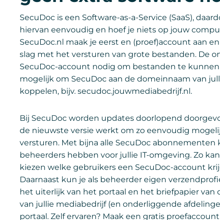
SecuDoc is een Software-as-a-Service (SaaS), daard
hiervan eenvoudig en hoef je niets op jouw compute
SecuDoc.nl maak je eerst en (proef)account aan en
slag met het versturen van grote bestanden. De o
SecuDoc-account nodig om bestanden te kunnen 
mogelijk om SecuDoc aan de domeinnaam van julli
koppelen, bijv. secudoc.jouwmediabedrijf.nl.
Bij SecuDoc worden updates doorlopend doorgevoe
de nieuwste versie werkt om zo eenvoudig mogeli
versturen. Met bijna alle SecuDoc abonnementen 
beheerders hebben voor jullie IT-omgeving. Zo kan 
kiezen welke gebruikers een SecuDoc-account krij
Daarnaast kun je als beheerder eigen verzendprof
het uiterlijk van het portaal en het briefpapier van d
van jullie mediabedrijf (en onderliggende afdelingen)
portaal. Zelf ervaren? Maak een gratis proefaccount