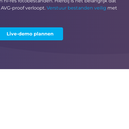
 hi-res fotobestanden. Hierbij is het belangrijk dat
n AVG-proof verloopt.
Verstuur bestanden veilig
met
Live-demo plannen