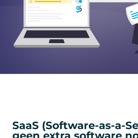
SaaS (Software-as-a-Ser
geen extra software n