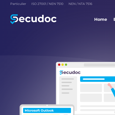
Ontd
Particulier
ISO 27001 / NEN 7510
NEN / NTA 7516
virt
Home