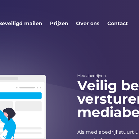
ek SecuDoc tijdens een
Maak een volledig
uele meeting met ons
functionele SecuDoc-
account aan en probeer 
Beveiligd mailen
Prijzen
Over ons
Contact
alle functies
Live-demo plannen
Probeer het zelf
Mediabedrijven.
Veilig b
versture
mediabe
Als mediabedrijf stuurt 