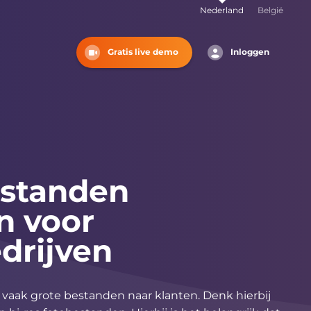
Nederland
België
zelf
Gratis live demo
Inloggen
estanden
n voor
drijven
u vaak grote bestanden naar klanten. Denk hierbij