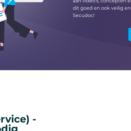
aan video's, concepten en
dit goed en ook veilig e
Secudoc!
vice) -
odig