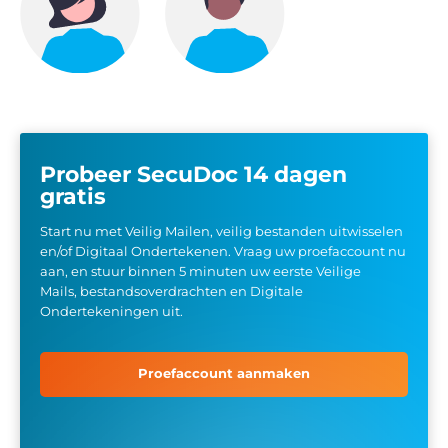
Probeer SecuDoc 14 dagen
gratis
Start nu met Veilig Mailen, veilig bestanden uitwisselen
en/of Digitaal Ondertekenen. Vraag uw proefaccount nu
aan, en stuur binnen 5 minuten uw eerste Veilige
Mails, bestandsoverdrachten en Digitale
Ondertekeningen uit.
Proefaccount aanmaken