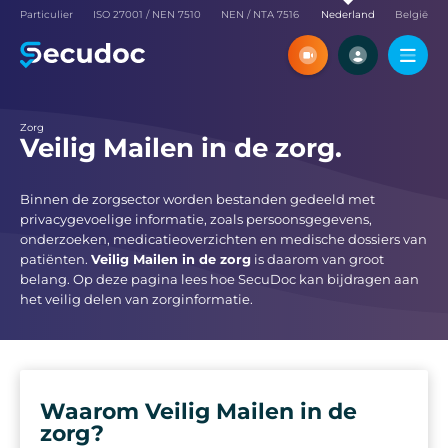
Particulier
ISO 27001 / NEN 7510
NEN / NTA 7516
Nederland
België
Ontdek SecuDoc tijdens een
Maak een volledig f
virtuele meeting met ons
SecuDoc-account aa
zelf alle functies
Live-demo plannen
Probeer he
Zorg
Veilig Mailen in de zorg.
Binnen de zorgsector worden bestanden gedeeld met
privacygevoelige informatie, zoals persoonsgegevens,
onderzoeken, medicatieoverzichten en medische dossiers van
patiënten.
Veilig Mailen in de zorg
is daarom van groot
belang. Op deze pagina lees hoe SecuDoc kan bijdragen aan
het veilig delen van zorginformatie.
Waarom Veilig Mailen in de
zorg?