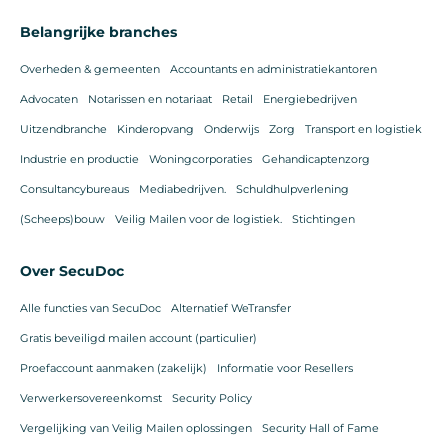
Belangrijke branches
Overheden & gemeenten
Accountants en administratiekantoren
Advocaten
Notarissen en notariaat
Retail
Energiebedrijven
Uitzendbranche
Kinderopvang
Onderwijs
Zorg
Transport en logistiek
Industrie en productie
Woningcorporaties
Gehandicaptenzorg
Consultancybureaus
Mediabedrijven.
Schuldhulpverlening
(Scheeps)bouw
Veilig Mailen voor de logistiek.
Stichtingen
Over SecuDoc
Alle functies van SecuDoc
Alternatief WeTransfer
Gratis beveiligd mailen account (particulier)
Proefaccount aanmaken (zakelijk)
Informatie voor Resellers
Verwerkersovereenkomst
Security Policy
Vergelijking van Veilig Mailen oplossingen
Security Hall of Fame