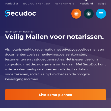
Particulier
ISO 27001 / NEN 7510
NEN / NTA 7516
Nederland
België
Ontdek SecuDoc tijdens een
Maak een volledig f
virtuele meeting met ons
SecuDoc-account aa
zelf alle functies
Live-demo plannen
Probeer he
Notarissen en notariaat
Veilig Mailen voor notarissen.
Als notaris werkt u regelmatig met privacygevoelige mails en
documenten zoals samenlevingsovereenkomsten,
testamenten en vastgoedtransacties. Het is essentieel om
zorgvuldig met deze gegevens om te gaan. Met SecuDoc kunt
u deze zaken veilig versturen en zelfs digitaal laten
ondertekenen, zodat u altijd voldoet aan de hoogste
beveiligingsnormen.
Live-demo plannen