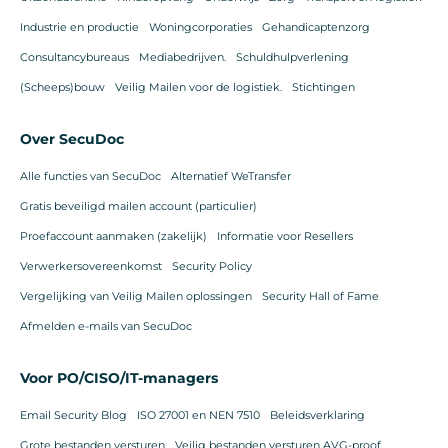
Industrie en productie
Woningcorporaties
Gehandicaptenzorg
Consultancybureaus
Mediabedrijven.
Schuldhulpverlening
(Scheeps)bouw
Veilig Mailen voor de logistiek.
Stichtingen
Over SecuDoc
Alle functies van SecuDoc
Alternatief WeTransfer
Gratis beveiligd mailen account (particulier)
Proefaccount aanmaken (zakelijk)
Informatie voor Resellers
Verwerkersovereenkomst
Security Policy
Vergelijking van Veilig Mailen oplossingen
Security Hall of Fame
Afmelden e-mails van SecuDoc
Voor PO/CISO/IT-managers
Email Security Blog
ISO 27001 en NEN 7510
Beleidsverklaring
Grote bestanden versturen
Veilig bestanden versturen AVG-proof