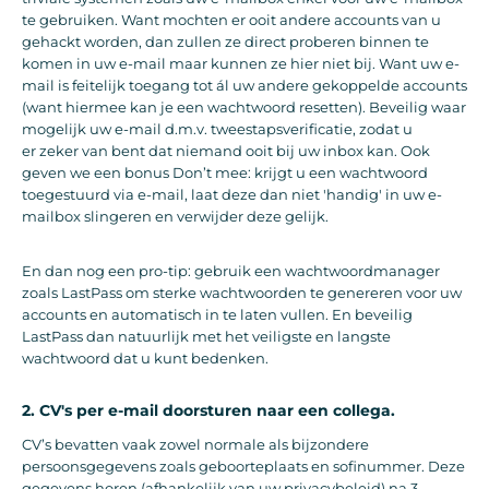
te gebruiken. Want mochten er ooit andere accounts van u
gehackt worden, dan zullen ze direct proberen binnen te
komen in uw e-mail maar kunnen ze hier niet bij. Want uw e-
mail is feitelijk toegang tot ál uw andere gekoppelde accounts
(want hiermee kan je een wachtwoord resetten). Beveilig waar
mogelijk uw e-mail d.m.v. tweestapsverificatie, zodat u
er zeker van bent dat niemand ooit bij uw inbox kan. Ook
geven we een bonus Don’t mee: krijgt u een wachtwoord
toegestuurd via e-mail, laat deze dan niet 'handig' in uw e-
mailbox slingeren en verwijder deze gelijk.
En dan nog een pro-tip: gebruik een wachtwoordmanager
zoals LastPass om sterke wachtwoorden te genereren voor uw
accounts en automatisch in te laten vullen. En beveilig
LastPass dan natuurlijk met het veiligste en langste
wachtwoord dat u kunt bedenken.
2. CV's per e-mail doorsturen naar een collega.
CV’s bevatten vaak zowel normale als bijzondere
persoonsgegevens zoals geboorteplaats en sofinummer. Deze
gegevens horen (afhankelijk van uw privacybeleid) na 3