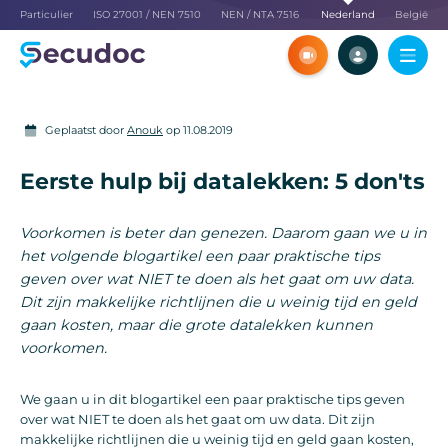
Particulier
ISO 27001 / NEN 7510
NEN / NTA 7516
Nederland
België
Ontdek SecuDoc tijdens een
Maak een volledig f
virtuele meeting met ons
SecuDoc-account aa
zelf alle functies
Live-demo plannen
Probeer he
Geplaatst door
Anouk
op 11.08.2019
Eerste hulp bij datalekken: 5 don'ts
Voorkomen is beter dan genezen. Daarom gaan we u in
het volgende blogartikel een paar praktische tips
geven over wat NIET te doen als het gaat om uw data.
Dit zijn makkelijke richtlijnen die u weinig tijd en geld
gaan kosten, maar die grote datalekken kunnen
voorkomen.
We gaan u in dit blogartikel een paar praktische tips geven
over wat NIET te doen als het gaat om uw data. Dit zijn
makkelijke richtlijnen die u weinig tijd en geld gaan kosten,