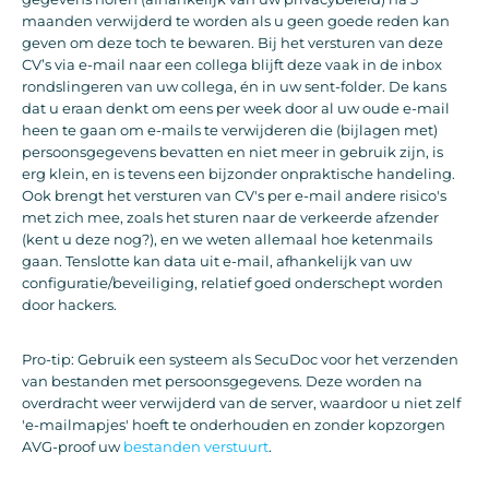
maanden verwijderd te worden als u geen goede reden kan
geven om deze toch te bewaren. Bij het versturen van deze
CV’s via e-mail naar een collega blijft deze vaak in de inbox
rondslingeren van uw collega, én in uw sent-folder. De kans
dat u eraan denkt om eens per week door al uw oude e-mail
heen te gaan om e-mails te verwijderen die (bijlagen met)
persoonsgegevens bevatten en niet meer in gebruik zijn, is
erg klein, en is tevens een bijzonder onpraktische handeling.
Ook brengt het versturen van CV's per e-mail andere risico's
met zich mee, zoals het sturen naar de verkeerde afzender
(kent u deze nog?), en we weten allemaal hoe ketenmails
gaan. Tenslotte kan data uit e-mail, afhankelijk van uw
configuratie/beveiliging, relatief goed onderschept worden
door hackers.
Pro-tip: Gebruik een systeem als SecuDoc voor het verzenden
van bestanden met persoonsgegevens. Deze worden na
overdracht weer verwijderd van de server, waardoor u niet zelf
'e-mailmapjes' hoeft te onderhouden en zonder kopzorgen
AVG-proof uw
bestanden verstuurt
.