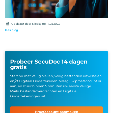
Geplaatst door
Nicolaj
op 14.03.2023
lees blog
Probeer SecuDoc 14 dagen
gratis
Start nu met Veilig Mailen, veilig bestanden uitwisselen
en/of Digitaal Ondertekenen. Vraag uw proefaccount nu
aan, en stuur binnen 5 minuten uw eerste Veilige
Mails, bestandsoverdrachten en Digitale
Ondertekeningen uit.
Proefaccount aanmaken